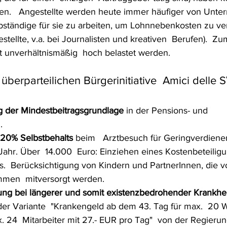
n.   Angestellte werden heute immer häufiger von Unte
bständige für sie zu arbeiten, um Lohnnebenkosten zu ve
estellte, v.a. bei Journalisten und kreativen  Berufen).  Zu
t unverhältnismäßig  hoch belastet werden.
berparteilichen Bürgerinitiative  Amici delle 
g der Mindestbeitragsgrundlage
 in der Pensions- und 
. 
 20% Selbstbehalts
 beim   Arztbesuch für Geringverdiener
hr. Über  14.000  Euro: Einziehen eines Kostenbeteiligu
  Berücksichtigung von Kindern und PartnerInnen, die v
mmen  mitversorgt werden.
rung bei längerer und somit existenzbedrohender Krankhei
er Variante  "Krankengeld ab dem 43. Tag für max.  20 
 24  Mitarbeiter mit 27.- EUR pro Tag"  von der Regierun