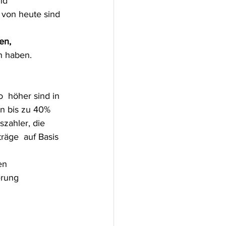
nd 
 von heute sind 
en, 
n haben.
n bis zu 40% 
ahler, die 
äge  auf Basis 
en  
rung  