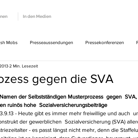
onen
In den Medien
ash Mobs
Presseaussendungen
Pressekonferenzen
 2013
2 Min. Lesezeit
EPU
Karenz
WKO
Persönliches
Petitionen
ozess gegen die SVA
 Namen der Selbstständigen Musterprozess  gegen  SVA,
en ruinös hohe  Sozialversicherungsbeiträge
onstrukt der gewerblichen  Sozialversicherung (SVA) alle
riezeitalter - es passt längst nicht mehr, denn die Staffelu