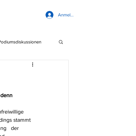
Anmelden
Podiumsdiskussionen
 denn 
rdings stammt 
ng   der 