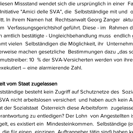
Initiative "Amici delle SVA", die  Selbstständige mit und  
tt. In ihrem Namen hat  Rechtsanwalt Georg Zanger  aktue
m  Verfassungsgerichtshof geführt. Diese - im  Rahmen d
 amtlich bestätigte - Ungleichbehandlung muss  endlich 
t vielen  Selbständigen die Möglichkeit, ihr  Unternehm
erweise machen gesetzliche  Bestimmungen dazu „das so
mutstreiber: 10  % der SVA-Versicherten werden von ihre
exekutiert – eine alarmierende Zahl.
eit vom Staat zugelassen
VA nicht arbeitslosen versichert  und haben auch kein An
 der Sozialstaat  Österreich diese Arbeitsform  zugelass
erantwortung zu entledigen? Der Lohn  von Angestellten ist
gelt, es existiert ein  Mindesteinkommen.  Selbständige (o
 die für einen  einzigen  Auftraggeber tätig sind) haben 