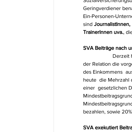
Sozialversicherungsbe
Geringverdiener bena
Ein-Personen-Unterne
sind 
JournalistInnen,
TrainerInnen uva.
, d
SVA Beiträge nach un
 		    Derzeit heißt es bei der SVA:  Je  niedriger das Einkommen, umso  höher sind in 
der Relation die vor
des Einkommens  au
heute  die Mehrzahl 
einer  gesetzlichen 
Mindestbeitragsgrund
Mindestbeitragsgrund
bezahlen, sowie 20% S
SVA exekutiert Beit