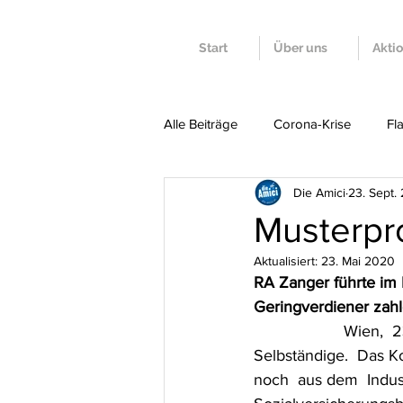
Start
Über uns
Akti
Alle Beiträge
Corona-Krise
Fl
Die Amici
23. Sept.
Round Tables
Offene Briefe
Musterpr
Aktualisiert:
23. Mai 2020
RA Zanger führte im
Geringverdiener zahl
 		    Wien,  23.9.13 - Heute gibt es immer mehr freiwillige und auch  unfreiwillige 
Selbständige.  Das K
noch  aus dem  Indust