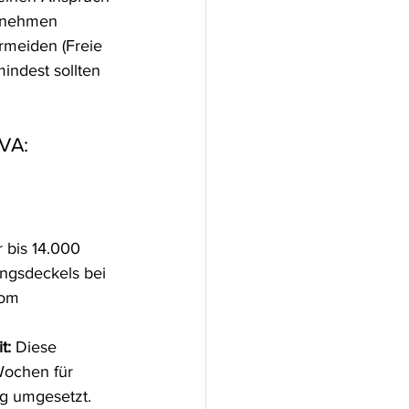
rnehmen 
rmeiden (Freie  
mindest sollten 
SVA:
 bis 14.000 
ngsdeckels bei 
om  
t:
 Diese  
Wochen für 
g umgesetzt. 