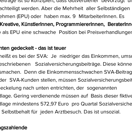
iträge ist so konzipiert, dass Gutverdiener  bevorzugt  u
chteiligt werden. Aber die Mehrheit  aller Selbständigen 
hmen (EPU) oder  haben max. 9  MitarbeiterInnen. Es 
 Kreative, KünstlerInnen, ProgrammiererInnen,  BeraterInn
ie als EPU eine schwache  Position bei Preisverhandlunge
ten gedeckelt - das ist teuer
geschriebenen   Sozialversicherungsbeiträge. Diese könne
smachen.  Denn die Einkommensschwachen SVA-Beitragsz
der  SVA-Kunden stellen, müssen Sozialversicherungsbeitr
Deckelung nach unten entrichten, der  sogenannten  
lage. Gering verdienende müssen auf  Basis dieser fiktiv
lage mindestens 572,97 Euro  pro Quartal Sozialversiche
elbstbehalt für  jeden Arztbesuch. Das ist unsozial.
ragszahlende