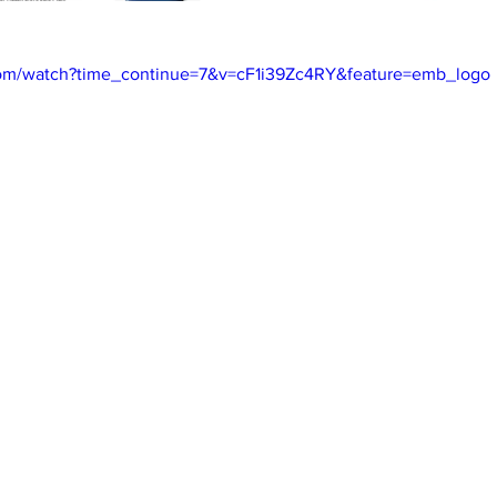
com/watch?time_continue=7&v=cF1i39Zc4RY&feature=emb_logo