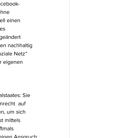
ohne 
ll einen 
es 
geändert  
en nachhaltig 
ziale Netz“ 
r eigenen  
recht  auf 
en, um sich 
 mittels  
ftmals 
keinen Anspruch 