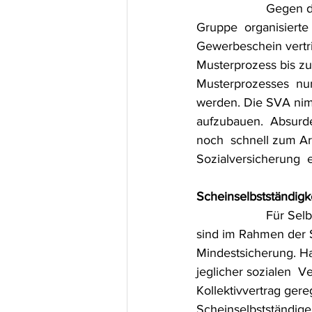
 		    Gegen diesen Missstand wendet sich die ursprünglich in einer  Facebook-
Gruppe  organisierte 
Gewerbeschein vertri
Musterprozess bis zu
Musterprozesses  nun
werden. Die SVA nimm
aufzubauen.  Absurd
noch  schnell zum Ar
Sozialversicherung  
Scheinselbstständigk
 		    Für Selbstständige besteht kein Zugriff auf Schutznetze des  Sozialstaates: Sie  
sind im Rahmen der S
Mindestsicherung. Hat
jeglicher sozialen  V
Kollektivvertrag gere
Scheinselbstständige,