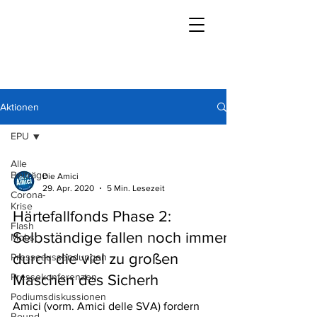
Aktionen
EPU
Alle
Beiträge
Die Amici
29. Apr. 2020
5 Min. Lesezeit
Corona-
Krise
Härtefallfonds Phase 2:
Flash
Selbständige fallen noch immer
Mobs
durch die viel zu großen
Presseaussendungen
Pressekonferenzen
Maschen des Sicherh
Podiumsdiskussionen
Amici (vorm. Amici delle SVA) fordern
Round