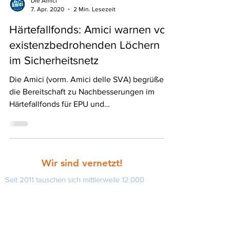
Die Amici
7. Apr. 2020
2 Min. Lesezeit
Härtefallfonds: Amici warnen vor
existenzbedrohenden Löchern
im Sicherheitsnetz
Die Amici (vorm. Amici delle SVA) begrüßen
die Bereitschaft zu Nachbesserungen im
Härtefallfonds für EPU und
Kleinstunternehmer, sehen ab
Wir sind vernetzt!
Seit 2011 tauschen sich mittlerweile 12.000
EPU und Selbstständige auf der Facebook-
Seite
Die Amici (früher Amici delle SVA)
aus.
Wir wissen, wo der Schuh drückt: an vielen
Stellen nämlich. Die „Aktiven” Amici