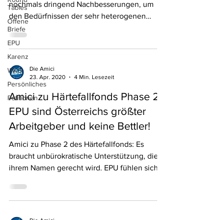
nochmals dringend Nachbesserungen, um
Tables
den Bedürfnissen der sehr heterogenen
Offene
Gruppe der Selbständigen
Briefe
EPU
Karenz
Die Amici
WKO
23. Apr. 2020
4 Min. Lesezeit
Persönliches
Amici zu Härtefallfonds Phase 2:
Petitionen
EPU sind Österreichs größter
Arbeitgeber und keine Bettler!
Amici zu Phase 2 des Härtefallfonds: Es
braucht unbürokratische Unterstützung, die
ihrem Namen gerecht wird. EPU fühlen sich
von der WK