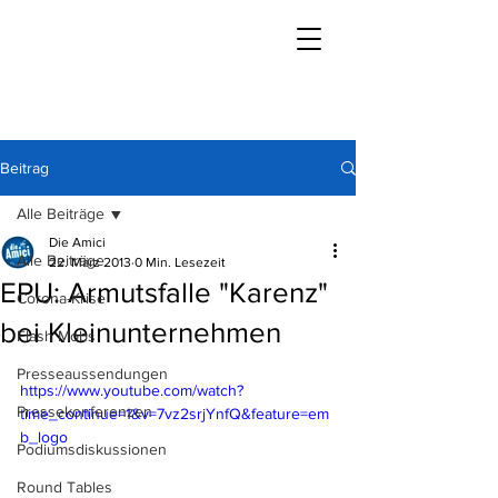
Beitrag
Alle Beiträge
Die Amici
Alle Beiträge
22. März 2013
0 Min. Lesezeit
EPU: Armutsfalle "Karenz"
Corona-Krise
bei Kleinunternehmen
Flash Mobs
Presseaussendungen
https://www.youtube.com/watch?
Pressekonferenzen
time_continue=1&v=7vz2srjYnfQ&feature=em
b_logo
Podiumsdiskussionen
Round Tables