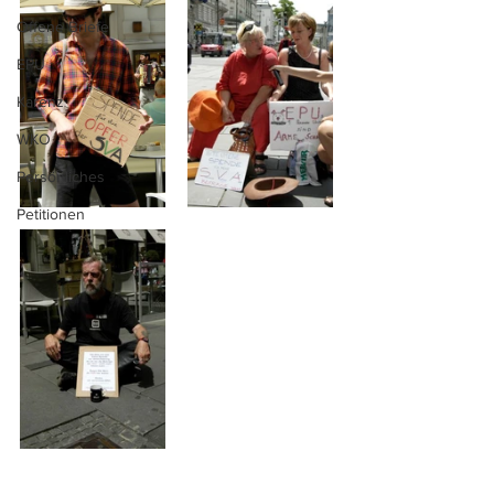
Offene Briefe
EPU
Karenz
WKO
Persönliches
Petitionen