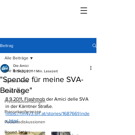
Beitrag
Alle Beiträge
Die Amici
Alle Beiträge
8. Sept. 2011
1 Min. Lesezeit
"Spende für meine SVA-
Corona-Krise
Beiträge"
Flash Mobs
8.9.2011, Flashmob der Amici delle SVA 
Presseaussendungen
in der Kärntner Straße.
Pressekonferenzen
https://fm4v3.orf.at/stories/1687661/inde
x.html
Podiumsdiskussionen
Round Tables