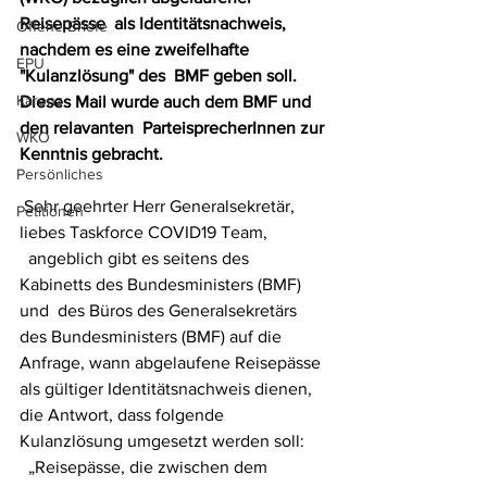
Reisepässe  als Identitätsnachweis, 
Offene Briefe
nachdem es eine zweifelhafte 
EPU
"Kulanzlösung" des  BMF geben soll. 
Karenz
Dieses Mail wurde auch dem BMF und 
den relavanten  ParteisprecherInnen zur 
WKO
Kenntnis gebracht.
Persönliches
 Sehr geehrter Herr Generalsekretär, 
Petitionen
liebes Taskforce COVID19 Team,
  angeblich gibt es seitens des 
Kabinetts des Bundesministers (BMF) 
und  des Büros des Generalsekretärs 
des Bundesministers (BMF) auf die  
Anfrage, wann abgelaufene Reisepässe 
als gültiger Identitätsnachweis dienen, 
die Antwort, dass folgende 
Kulanzlösung umgesetzt werden soll:
  „Reisepässe, die zwischen dem 