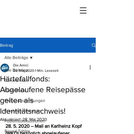
Beitrag
Alle Beiträge
Die Amici
Alle Beiträge
28. Mai 2020
1 Min. Lesezeit
Härtefallfonds:
Corona-Krise
Abgelaufene Reisepässe
Flash Mobs
gelten als
Presseaussendungen
Identitätsnachweis!
Pressekonferenzen
Aktualisiert:
28. Mai 2020
Podiumsdiskussionen
28. 5. 2020 – Mail an Karlheinz Kopf 
Round Tables
(WKO) bezüglich abgelaufener 